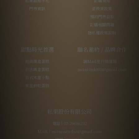
耘菓甜點手札
訂購須知
門市資訊
退換貨政策
預約門市自取
訂購相關問題
隱私權政策說明
甜點時光首選
聯名邀約 / 品牌合作
經典鐵盒蛋糕
請Mail至行銷信箱：
日法鐵盒蛋糕
miiniimkt01@gmail.com
日式木盒小點
常溫餅乾蛋糕
耘果股份有限公司
電話
02-29686232
MAIL
miiniistudio@gmail.com