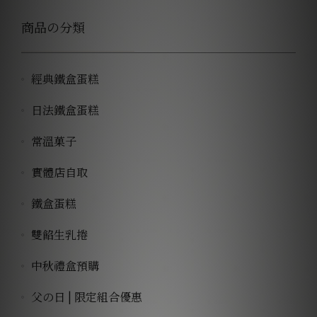
經典鐵盒蛋糕
日法鐵盒蛋糕
常溫菓子
實體店自取
鐵盒蛋糕
雙餡生乳捲
中秋禮盒預購
父の日 | 限定組合優惠