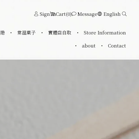
Sign In
Cart(0)
Message
English
捲
常溫菓子
實體店自取
Store Information
about
Contact