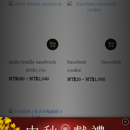
mille-feuille sandwich
hazelnut chocolate
NT$2,250
cookie
NT$680 ~ NT$2,040
NT$20 ~ NT$1,950