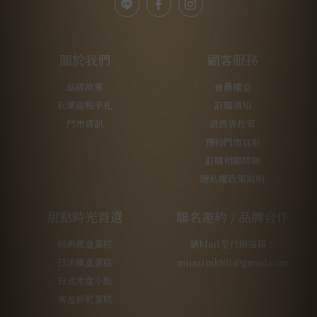
關於我們
顧客服務
品牌故事
會員權益
耘菓甜點手札
訂購須知
門市資訊
退換貨政策
預約門市自取
訂購相關問題
隱私權政策說明
甜點時光首選
聯名邀約 / 品牌合作
經典鐵盒蛋糕
請Mail至行銷信箱：
日法鐵盒蛋糕
miiniimkt01@gmail.com
日式木盒小點
常溫餅乾蛋糕