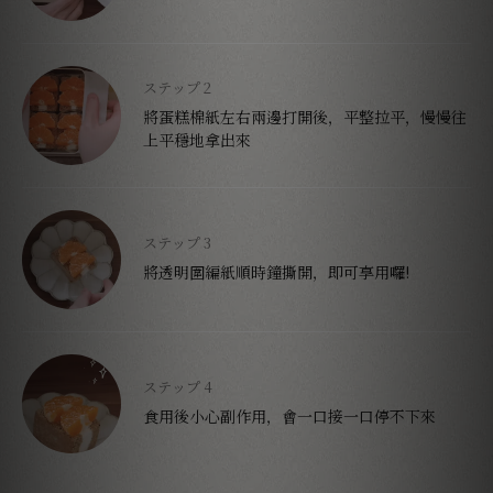
將蛋糕棉紙左右兩邊打開後，平整拉平，慢慢往
上平穩地拿出來
將透明圍編紙順時鐘撕開，即可享用囉!
食用後小心副作用，會一口接一口停不下來