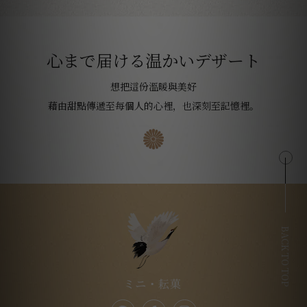
心まで届ける温かいデザート
想把這份溫暖與美好
藉由甜點傳遞至每個人的心裡，也深刻至記憶裡。
BACK TO TOP