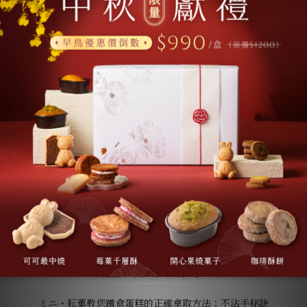
日式經典 | 綜合年輪蛋糕 4入/
盒
NT$680
EDIBLE METHODS
鐵盒蛋糕食用方式
ミニ・耘菓教您鐵盒蛋糕的正確拿取方法；不沾手秘訣