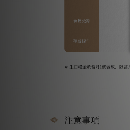
會員效期
續會條件
∗ 生日禮金於當月1號發放，限當
注意事項