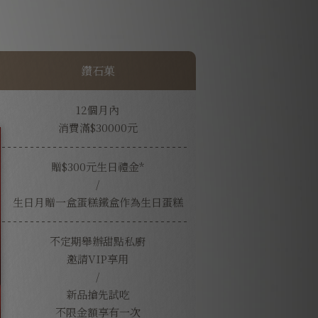
鑽石菓
12個月內
消費滿$30000元
贈$300元生日禮金*
/
生日月贈一盒蛋糕鐵盒作為生日蛋糕
不定期舉辦甜點私廚
邀請VIP享用
/
新品搶先試吃
不限金額享有一次