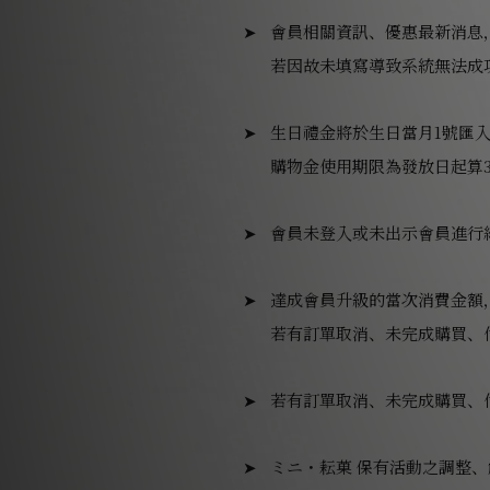
會員相關資訊、優惠最新消息
若因故未填寫導致系統無法成
生日禮金將於生日當月1號匯
購物金使用期限為發放日起算
會員未登入或未出示會員進行
達成會員升級的當次消費金額
若有訂單取消、未完成購買、
若有訂單取消、未完成購買、
ミニ・耘菓 保有活動之調整