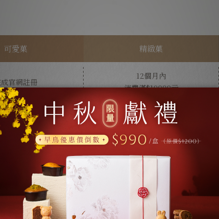
可愛菓
精緻菓
12個月內
完成官網註冊
消費滿$10000元
贈$50元
贈$150元
生日禮金*
生日禮金*
可參與不定期
不限金額享有一次
會員活動
單筆消費95折優惠