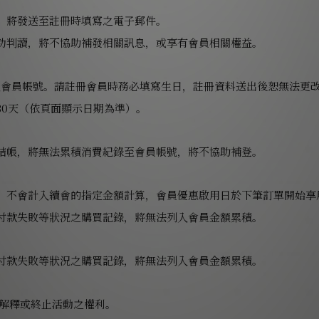
，將發送至註冊時填寫之電子郵件。
功判讀，將不協助補發相關訊息，或享有會員相關權益。
入會員帳號。請註冊會員時務必填寫生日，註冊資料送出後恕無法更
30天（依頁面顯示日期為準）。
結帳，將無法累積消費紀錄至會員帳號，將不協助補登。
，不會計入續會的指定金額計算，會員優惠啟用日於下筆訂單開始享
付款失敗等狀況之購買記錄，將無法列入會員金額累積。
付款失敗等狀況之購買記錄，將無法列入會員金額累積。
、解釋或終止活動之權利。