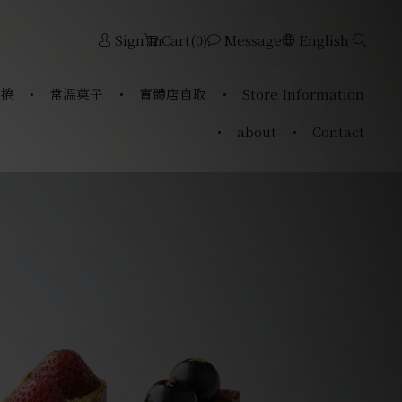
Sign In
Cart(0)
Message
English
捲
常溫菓子
實體店自取
Store Information
about
Contact