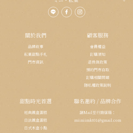
關於我們
顧客服務
品牌故事
會員權益
耘菓甜點手札
訂購須知
門市資訊
退換貨政策
預約門市自取
訂購相關問題
隱私權政策說明
甜點時光首選
聯名邀約 / 品牌合作
經典鐵盒蛋糕
請Mail至行銷信箱：
日法鐵盒蛋糕
miiniimkt01@gmail.com
日式木盒小點