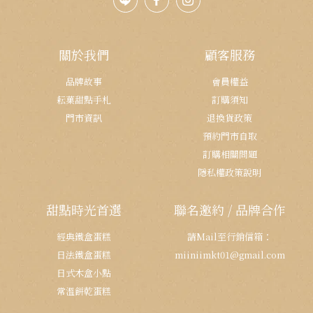
關於我們
顧客服務
品牌故事
會員權益
耘菓甜點手札
訂購須知
門市資訊
退換貨政策
預約門市自取
訂購相關問題
隱私權政策說明
甜點時光首選
聯名邀約 / 品牌合作
經典鐵盒蛋糕
請Mail至行銷信箱：
日法鐵盒蛋糕
miiniimkt01@gmail.com
日式木盒小點
常溫餅乾蛋糕