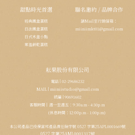
甜點時光首選
聯名邀約 / 品牌合作
經典鐵盒蛋糕
請Mail至行銷信箱：
日法鐵盒蛋糕
miiniimkt01@gmail.com
日式木盒小點
常溫餅乾蛋糕
耘果股份有限公司
電話
02-29686232
MAIL
miiniistudio@gmail.com
統編
90691602
客服時間
週一至週五：9:30a.m - 4:30p.m
(休息時間：12:00p.m - 1:00p.m)
本公司產品已投保富邦產品責任險字號 0527 字第25APL0001669號
0527 字第25AML0001317號