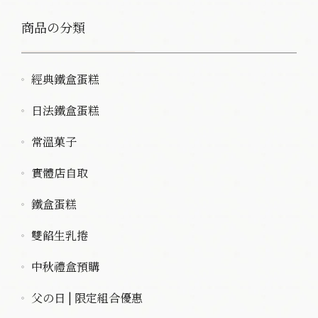
經典鐵盒蛋糕
日法鐵盒蛋糕
常溫菓子
實體店自取
鐵盒蛋糕
雙餡生乳捲
中秋禮盒預購
父の日 | 限定組合優惠