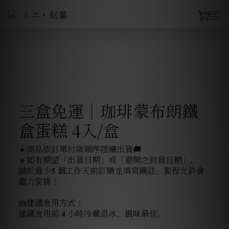
三盒免運｜珈琲蒙布朗鐵
盒蛋糕 4入/盒
🔸商品依訂單付款順序陸續出貨🚚
🔸如有期望「出貨日期」或「避開之到貨日期」，
請於最少𝟓 個工作天前訂購並填寫備註，製程允許會
盡力安排！
🍰建議食用方式：
建議食用前 𝟒 小時冷藏退冰，風味最佳。