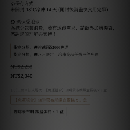
🧊保存方式：
未開封-𝟏𝟖°𝐂冷凍 𝟏𝟒 天 (開封後請盡快食用完畢)
♻️ 環保愛地球：
為減少包裝浪費，若有送禮需求，請額外加購提袋，
感謝您的理解與支持！
指定分類，🚚冷凍滿$𝟐𝟎𝟎𝟎免運
指定分類，🚚八月限定｜冷凍商品任選三件免運
NT$2,250
NT$2,040
日式工藝×法式層次
: 【免運組合】珈琲蒙布朗鐵盒蛋糕 x 3 盒
【免運組合】珈琲蒙布朗鐵盒蛋糕 x 3 盒
珈琲蒙布朗 鐵盒蛋糕 x 1 盒