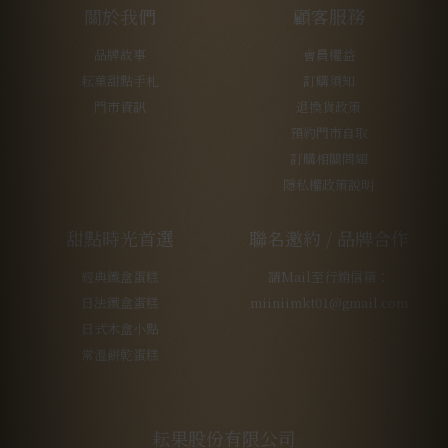
關於我們
顧客服務
品牌故事
會員權益
耘菓甜點手札
訂購須知
門市資訊
退換貨政策
預約門市自取
訂購相關問題
隱私權政策說明
甜點時光首選
聯名邀約 / 品牌合作
經典鐵盒蛋糕
請Mail至行銷信箱：
日法鐵盒蛋糕
miiniimkt01@gmail.com
日式木盒小點
常溫餅乾蛋糕
耘果股份有限公司