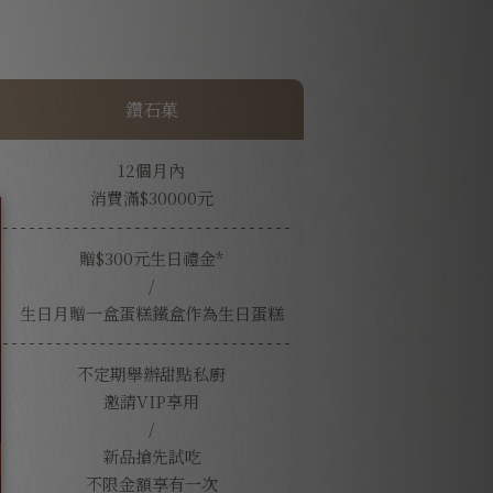
鑽石菓
12個月內
消費滿$30000元
贈$300元生日禮金*
/
生日月贈一盒蛋糕鐵盒作為生日蛋糕
不定期舉辦甜點私廚
邀請VIP享用
/
新品搶先試吃
不限金額享有一次