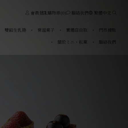
會員登入
購物車(0)
聯絡我們
繁體中文
雙餡生乳捲
常溫菓子
實體店自取
門市據點
關於ミニ・耘菓
聯絡我們