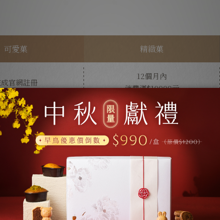
可愛菓
精緻菓
12個月內
完成官網註冊
消費滿$10000元
贈$50元
贈$150元
生日禮金*
生日禮金*
可參與不定期
不限金額享有一次
會員活動
單筆消費95折優惠