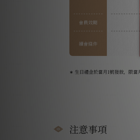
會員效期
續會條件
∗ 生日禮金於當月1號發放，限當
注意事項