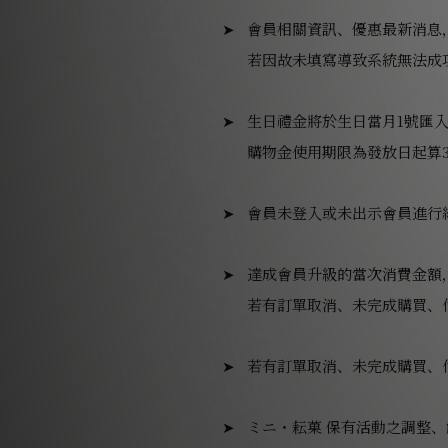
會員相關資訊、優惠最新消息
若因故未填寫導致系統無法成
生日禮金將於生日當月1號匯
購物金使用期限為發放日起算
會員未登入或未出示會員進行
達成會員升級的當次消費金額
若有訂單取消、未完成購買、
若有訂單取消、未完成購買、
ミニ・耘菓 保有活動之調整