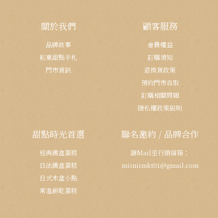
關於我們
顧客服務
品牌故事
會員權益
耘菓甜點手札
訂購須知
門市資訊
退換貨政策
預約門市自取
訂購相關問題
隱私權政策說明
甜點時光首選
聯名邀約 / 品牌合作
經典鐵盒蛋糕
請Mail至行銷信箱：
日法鐵盒蛋糕
miiniimkt01@gmail.com
日式木盒小點
常溫餅乾蛋糕