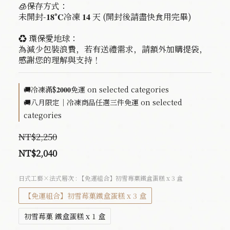
🧊保存方式：
未開封-𝟏𝟖°𝐂冷凍 𝟏𝟒 天 (開封後請盡快食用完畢)
♻️ 環保愛地球：
為減少包裝浪費，若有送禮需求，請額外加購提袋，
感謝您的理解與支持！
🚚冷凍滿$𝟐𝟎𝟎𝟎免運 on selected categories
🚚八月限定｜冷凍商品任選三件免運 on selected
categories
NT$2,250
NT$2,040
日式工藝×法式層次
: 【免運組合】初雪莓菓鐵盒蛋糕 x 3 盒
【免運組合】初雪莓菓鐵盒蛋糕 x 3 盒
初雪莓菓 鐵盒蛋糕 x 1 盒